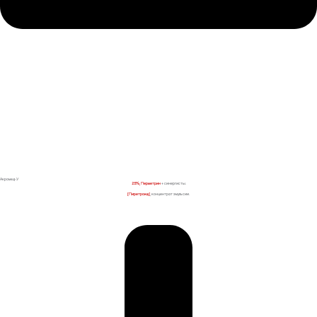
Акромед-У
25%, Перметрин
+ синергисты.
[Пиретроид]
, концентрат эмульсии.