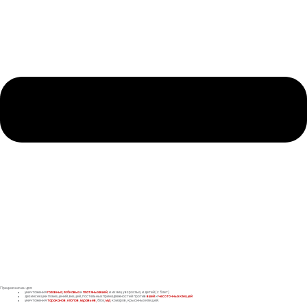
Предназначен для:
уничтожения
головных
,
лобковых
и
платяных
вшей
, и их яиц у взрослых, и детей (с 5 лет)
дезинсекции помещений, вещей, постельных принадлежностей против
вшей
и
чесоточных клещей
уничтожения
тараканов
,
клопов
,
муравьев,
блох,
мух
, комаров, крысиных клещей.