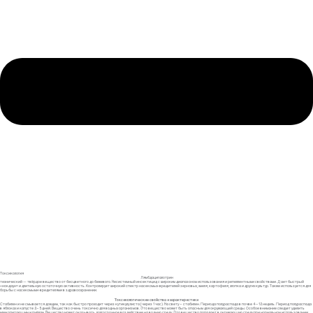
Токсикология
Лямбдацигалотрин
технический — твёрдое вещество от бесцветного до бежевого. Несистемный инсектицид с широким диапазоном использования и репеллентными свойствами. Дает быстрый
«нокдаун» и длительную остаточную активность. Контролирует широкий спектр насекомых-вредителей зерновых, хмеля, картофеля, хлопка и других культур. Также используется для
борьбы с насекомыми-вредителями в здравоохранении.
Токсикологические свойства и характеристики
Стабилен и не смывается дождем, так как быстро проходит через кутикулу листа (через 1 час). На свету – стабилен. Периода полураспада в почве 4–12 недель. Период полураспада
в яблоках и капусте 2–5 дней. Вещество очень токсично для водных организмов. Это вещество может быть опасным для окружающей среды. Особое внимание следует уделить
млекопитающим и пчёлам. Вещество может оказывать долгосрочное воздействие на водную среду. Это вещество попадает в окружающую среду при нормальном использовании.