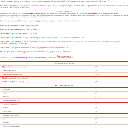
Следует проявлять большую осторожность, чтобы избежать каких-либо дополнительных выбросов, например, в результате ненадлежащей утилизации.
Токсическое действие:
Низкотоксичен по отношению к птицам, не причиняет вреда дождевым червям. Токсичен для пчёл и других полезных насекомых. Высокотоксичен для рыб. Не
раздражает кожу, слабо раздражает глаза.
Симптомы отравления
Клиническая картина острого отравления
лямбдацигалотрином
представляет собой клинические признаки интоксикации
пиретроидного
отравления (воздействие на
центральную и периферическую нервную систему): дискоординация движений, саливация, тремор, нарушения дыхания, снижение мышечного тонуса. Вещество может всасываться в
организм при вдыхании пыли или тумана, а также при проглатывании.
Симптомы при вдыхании:
Обжигающее ощущение. Судороги. Кашель. Затрудненное дыхание. Одышка. Боль в горле.
Симптомы при попадании на кожу:
Покраснение. Боль.
Симптомы при проглатывании:
Боль в животе. Кашель.
Первая помощь
при вдыхании:
Свежий воздух, отдых.
Первая помощь
при попадании на кожу:
Снимите загрязнённую одежду. Промойте, а затем вымойте кожу водой с мылом.
Первая помощь
при попадании в глаза:
Сначала промойте большим количеством воды в течение нескольких минут (снимите контактные линзы, если это возможно), затем
обратитесь за медицинской помощью.
Первая помощь
при проглатывании:
Не вызывать рвоту! Обратиться за медицинской помощью!
ЛД
для крыс орально 56мг/кг.
ЛД
для крыс накожно 632мг/кг.
ЛД
для уток орально >3950мг/кг.
50
50
50
Классы опасности
Препараты на основе
лямбдацигалотрина
относятся к
II и III классам
для человека и
I и II классам
для пчёл.
Токсикологические данные
ДСД
(мг/кг массы тела человека)
0,002
ОДК
в почве (мг/кг)
0,05
3
ПДК
в воде водоемов (мг/дм
)
0,001 (с.-т.)
3
ОБУВ
в воздухе рабочей зоны (мг/м
)
0,1
3
ОБУВ
в атмосферном воздухе (мг/м
)
0,001
МДУ
в продукции (мг/кг):
в винограде
0,15
в горохе
0,01
в горчице
0,1
в горчице (семена, масло)
0,1
в зерне хлебных злаков
0,01
в капусте
0,01
в картофеле
0,01
в кукурузе (зерно, масло)
0,01
в луке
0,02
в моркови
0,01
в плодовых (семечковые)
0,1