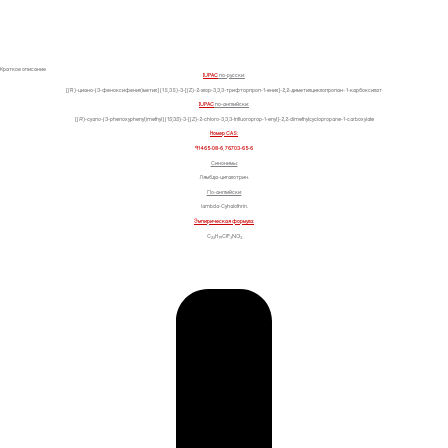
Краткое описание
IUPAC
по-русски:
[(R)-циано-(3-феноксифенил)метил] (1S,3S)-3-[(Z)-2-хлор-3,3,3-трифторпроп-1-енил]-2,2-диметилциклопропан- 1-карбоксилат
IUPAC
по-английски:
[(
R
)-cyano-(3-phenoxyphenyl)methyl] (1
S
,3
S
)-3-[(
Z
)-2-chloro-3,3,3-trifluoroprop-1-enyl]-2,2-dimethylcyclopropane-1-carboxylate
Номер CAS:
91465-08-6
,
76703-65-6
Синонимы:
Лямбда-цигалотрин.
По-английски:
lambda-Cyhalothrin.
Эмпирическая формула:
C
H
ClF
NO
23
19
3
3