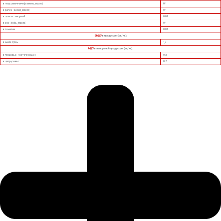
в подсолнечнике (семена, масло)
0,1
в рапсе (зерно, масло)
0,1
в свекле сахарной
0,02
в сое (бобы, масло)
0,1
в томатах
0,01
ВМДУ
в продукции (мг/кг):
в хмеле сухом
1,0
МДУ
в импортной продукции (мг/кг):
в плодовых (косточковые)
0,3
в цитрусовых
0,2