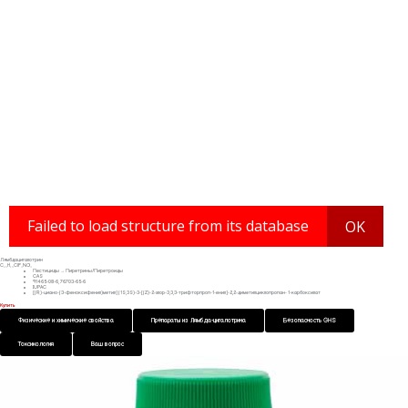
Лямбдацигалотрин
C₂₃H₁₉ClF₃NO₃
Пестициды → Пиретрины/Пиретроиды
CAS
91465-08-6, 76703-65-6
IUPAC
[(R)-циано-(3-феноксифенил)метил] (1S,3S)-3-[(Z)-2-хлор-3,3,3-трифторпроп-1-енил]-2,2-диметилциклопропан- 1-карбоксилат
Купить
Физические и химические свойства
Препараты из Лямбда-цигалотрина
Безопасность GHS
Токсикология
Ваш вопрос