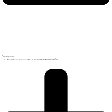
Предназначен для:
уничтожения
тараканов
,
клопов
,
муравьев
, блох,
мух
, комаров, крысиных клещей, ос.