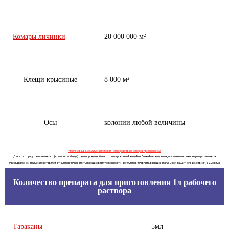
Комары личинки
20 000 000 м²
Клещи крысиные
8 000 м²
Осы
колонии любой величины
Рабочие водные эмульсии готовят непосредственно перед применением.
Для этого средство смешивают (согласно таблице) с водопроводной или отфильтрованной водой из ближайших водоемов, постоянно и равномерно размешивая.
Расход рабочей эмульсии составляет от 50мл на 1м² (не впитывающие влагу поверхности) до 100мл на 1м² (впитывающие влагу). Срок защитного действия 1,5-2 месяца.
Количество препарата для приготовления 1л рабочего
раствора
Тараканы
5мл