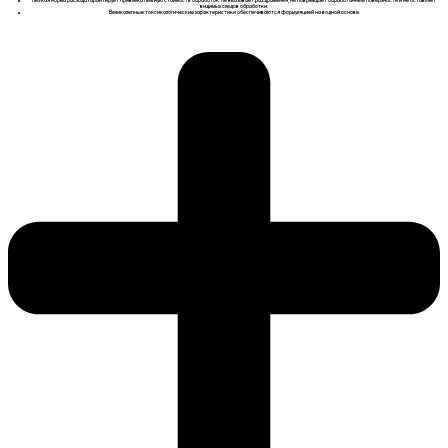
Низкая норма расхода гарантирует привлекательную стоимость обработок. Не вызывает раздражения, не повреждает обработанные поверхности и не оставляет
видимых следов обработки.
Великолепные токсикологические характеристики обеспечиваются формуляцией на водной основе.