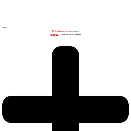
Абзац
5%,
Лямбдацигалотрин
+ синергисты.
[Пиретроид]
, водный концентрат эмульсии.