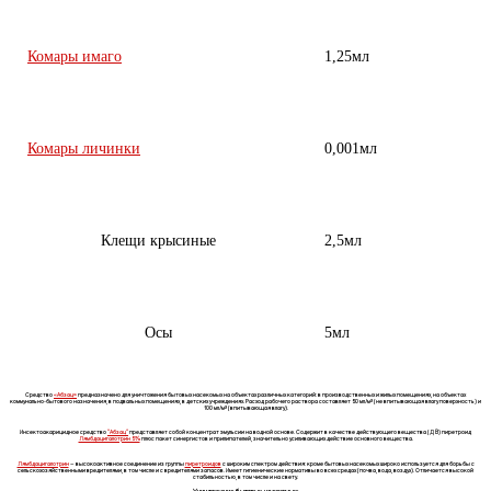
Комары имаго
1,25мл
Комары личинки
0,001мл
Клещи крысиные
2,5мл
Осы
5мл
Средство
«Абзац»
предназначено для уничтожения бытовых насекомых на объектах различных категорий: в производственных и жилых помещениях, на объектах
коммунально-бытового назначения, в подвальных помещениях, в детских учреждениях. Расход рабочего раствора составляет 50 мл/м² (не впитывающая влагу поверхность) и
100 мл/м² (впитывающая влагу).
Инсектоакарицидное средство
“Абзац”
представляет собой концентрат эмульсии на водной основе. Содержит в качестве действующего вещества (ДВ) пиретроид
Лямбдацигалотрин 5%
плюс пакет синергистов и прилипателей, значительно усиливающих действие основного вещества.
Лямбдацигалотрин
– высокоактивное соединение из группы
пиретроидов
с широким спектром действия: кроме бытовых насекомых широко используется для борьбы с
сельскохозяйственными вредителями, в том числе и с вредителями запасов. Имеет гигиенические нормативы во всех средах (почва, вода, воздух). Отличается высокой
стабильностью, в том числе и на свету.