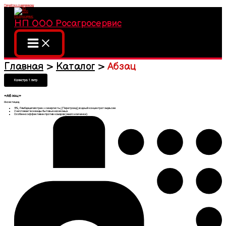
Перейти к содержимому
НП ООО Росагросервис
Главная
Каталог
Абзац
Канистра 1 литр
«Абзац»
Инсектицид.
5%, Лямбдацигалотрин + синергисты, [Пиретроид], водный концентрат эмульсии.
Уничтожает все виды бытовых насекомых.
Особенно эффективен против комаров (имаго и личинки).