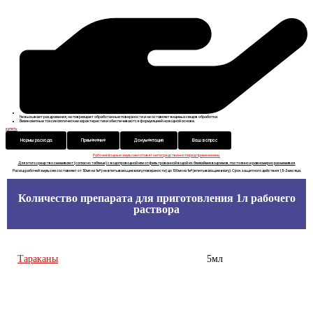
Не вызывает раздражения, не повреждает обработанные поверхности и не оставляет видимых следов обработки.
Великолепные токсикологические характеристики обеспечиваются формуляцией на водной основе.
купить
Нормы расхода
Применение
Документация
Ваш вопрос
Рабочие водные эмульсии готовят непосредственно перед применением.
Для этого средство смешивают (согласно таблице) с водопроводной или отфильтрованной водой из ближайших водоемов, постоянно и равномерно размешивая.
Расход рабочей эмульсии составляет от 50мл на 1м² (не впитывающие влагу поверхности) до 100мл на 1м² (впитывающие влагу). Срок защитного действия 1,5-2 месяца.
Количество препарата для приготовления 1л рабочего
раствора
Тараканы
5мл