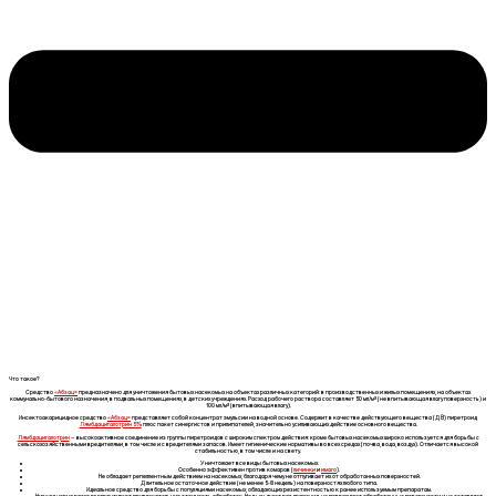
Что такое?
Средство
«Абзац»
предназначено для уничтожения бытовых насекомых на объектах различных категорий: в производственных и жилых помещениях, на объектах
коммунально-бытового назначения, в подвальных помещениях, в детских учреждениях. Расход рабочего раствора составляет 50 мл/м² (не впитывающая влагу поверхность) и
100 мл/м² (впитывающая влагу).
Инсектоакарицидное средство
«Абзац»
представляет собой концентрат эмульсии на водной основе. Содержит в качестве действующего вещества (ДВ) пиретроид
Лямбдацигалотрин 5%
плюс пакет синергистов и прилипателей, значительно усиливающих действие основного вещества.
Лямбдацигалотрин
– высокоактивное соединение из группы пиретроидов с широким спектром действия: кроме бытовых насекомых широко используется для борьбы с
сельскохозяйственными вредителями, в том числе и с вредителями запасов. Имеет гигиенические нормативы во всех средах (почва, вода, воздух). Отличается высокой
стабильностью, в том числе и на свету.
Уничтожает все виды бытовых насекомых.
Особенно эффективен против комаров (
личинки
и
имаго
).
Не обладает репеллентным действием на насекомых, благодаря чему не отпугивает их от обработанных поверхностей.
Длительное остаточное действие (не менее 5-8 недель) на поверхностях любого типа.
Идеальное средство для борьбы с популяциями насекомых, обладающих резистентностью к ранее используемым препаратам.