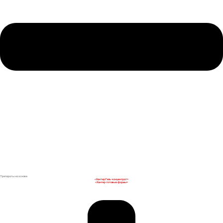
Препараты на основе
«Хантер Гель-концентрат»
«Хантер-готовые формы»