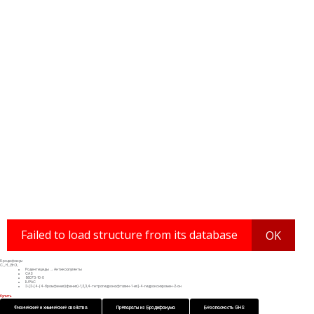
Бродифакум
C₃₁H₂₃BrO₃
Родентициды → Антикоагулянты
CAS
56073-10-0
IUPAC
3-[3-[4-(4-бромфенил)фенил)-1,2,3,4-тетрогидронафталин-1-ил]-4-гидроксихромен-2-он
Купить
Физические и химические свойства
Препараты из Бродифакума
Безопасность GHS