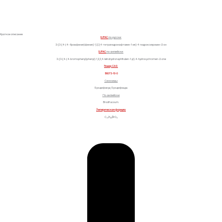
Краткое описание
IUPAC
по-русски:
3-[3-[4-(4- бромфенил)фенил]-1,2,3,4-тетрагидронафталин-1-ил]-4-гидроксихромен-2-он
IUPAC
по-английски:
3-[3-[4-(4-bromophenyl)phenyl]-1,2,3,4-tetrahydronaphthalen-1-yl]-4-hydroxychromen-2-one
Номер CAS:
56073-10-0
Синонимы:
Бродифакум, Бродифацум.
По-английски:
Brodifacoum.
Эмпирическая формула:
С
Н
ВrО
31
23
3