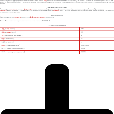
Несмотря на то, что для некоторых из числа нецелевых видов острая
ЛД
значительно больше, чем для вредных грызунов (для собаки – 3,5 мг/кг; для домашней кошки – 25 мг/кг; для
50
цыплят от 10 мг/кг до 20 мг/кг), всё-таки опасность первичных отравлений существует и время от времени реализуется. В основном, это относится к кошкам, собакам и зерноядным
птицам.
Первая помощь при отравлении
При попадании
препарата
на основе
бродифакума
на кожу человека необходимо снять его куском ткани или ватой, затем обмыть кожу водой с мылом. При попадании
препарата
внутрь организма – вызовите рвоту, после чего обратитесь к врачу. Если
препарат
попал в глаза – в течение 15 минут промыть большим количеством воды, стараясь при
этом держать веки открытыми.
Классы опасности
Зарегистрированные
препараты
относятся ко
II и III классам опасности
для человека.
Таблица
Токсикологические данные
составлена в соответствии с ГН 1.2.3111-13
Токсикологические данные
ЛД
для
крыс
(мг/кг)
0,22
50
ЛД
для
мышей
(мг/кг)
0,4
50
ДСД
(мг/кг массы тела человека)
нт
ПДК
в почве (мг/кг)
нт
ОДК в почве (мг/кг)
нт
3
ПДК
в воде водоемов (мг/дм
)
0,0005 (общ.)
3
ОБУВ в воздухе рабочей зоны (мг/м
)
0,01 (а)
3
ОБУВ в атмосферном воздухе (мг/м
)
0,00016